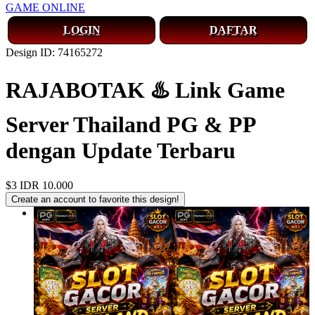
GAME ONLINE
LOGIN
DAFTAR
Design ID: 74165272
RAJABOTAK ♨️ Link Game
Server Thailand PG & PP
dengan Update Terbaru
$3
IDR 10.000
Create an account to favorite this design!