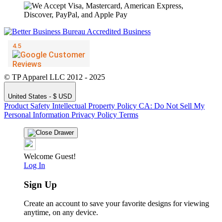
© TP Apparel LLC 2012 - 2025
United States - $ USD
Product Safety
Intellectual Property Policy
CA: Do Not Sell My
Personal Information
Privacy Policy
Terms
Welcome Guest!
Log In
Sign Up
Create an account to save your favorite designs for viewing
anytime, on any device.