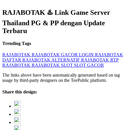
RAJABOTAK ♨️ Link Game Server
Thailand PG & PP dengan Update
Terbaru
Trending Tags
RAJABOTAK
RAJABOTAK GACOR
LOGIN RAJABOTAK
DAFTAR RAJABOTAK
ALTERNATIF RAJABOTAK
RTP
RAJABOTAK
RAJABOTAK SLOT
SLOT GACOR
The links above have been automatically generated based on tag
usage by third-party designers on the TeePublic platform.
Share this design: