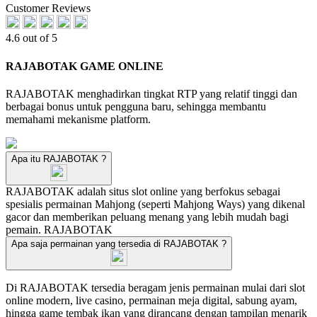
Customer Reviews
4.6 out of 5
RAJABOTAK GAME ONLINE
RAJABOTAK menghadirkan tingkat RTP yang relatif tinggi dan
berbagai bonus untuk pengguna baru, sehingga membantu
memahami mekanisme platform.
Apa itu RAJABOTAK ?
RAJABOTAK adalah situs slot online yang berfokus sebagai
spesialis permainan Mahjong (seperti Mahjong Ways) yang dikenal
gacor dan memberikan peluang menang yang lebih mudah bagi
pemain.
RAJABOTAK
Apa saja permainan yang tersedia di RAJABOTAK ?
Di RAJABOTAK tersedia beragam jenis permainan mulai dari slot
online modern, live casino, permainan meja digital, sabung ayam,
hingga game tembak ikan yang dirancang dengan tampilan menarik