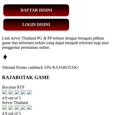
DAFTAR DISINI
LOGIN DISINI
Link server Thailand PG & PP terbaru dengan beragam pilihan
game dan informasi terkini yang dapat menjadi referensi bagi para
penggemar permainan online.
Nikmati
Promo
cashback 10%
RAJABOTAK!
RAJABOTAK GAME
Bocoran RTP
4.9 out of 5
Server Thailand
4.9 out of 5