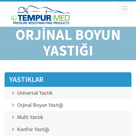
Toggl
naviga
ORJINAL BOYUN
YASTIĞI
YASTIKLAR
Universal Yastık
Orjinal Boyun Yastığı
Multi Yastık
Konfor Yastığı