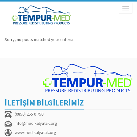
Toggl
naviga
Sorry, no posts matched your criteria.
İLETİŞİM BİLGİLERİMİZ
(0850) 255 0 750
info@medikalyatak.org
www.medikalyatak.org